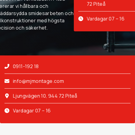
72 Piteå
ererar vi hållbara och
räddarsydda smidesarbeten och
Vardagar 07 – 16
ålkonstruktioner med högsta
cision och säkerhet.
0911-192 18
info@mjmontage.com
Ljungvägen 10, 944 72 Piteå
Vardagar 07 – 16