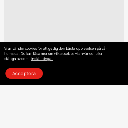
Vi använder cookies för att ge dig den bästa upplevelsen på vår
hemsida.
Du kan läsa mer om vilka cookies vi använder eller
stänga av dem i
inställningar
.
Acceptera
0911-192 18
info@mjmontage.com
Ljungvägen 10, 944 72 Piteå
Vardagar 07 - 16
Instagram